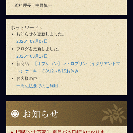
総料理長 中野慎一
ホットワード：
お知らせを更新しました。
2026年07月07日
ブログを更新しました。
2026年03月17日
新商品
【オプション】レトロプリン（イタリアントマ
ト）ケーキ ※8/12～8/15お休み
お客様の声
一周忌法要でのご利用
お
知
ら
せ
【宅配の十五家】 夏号が本日折込になりまし