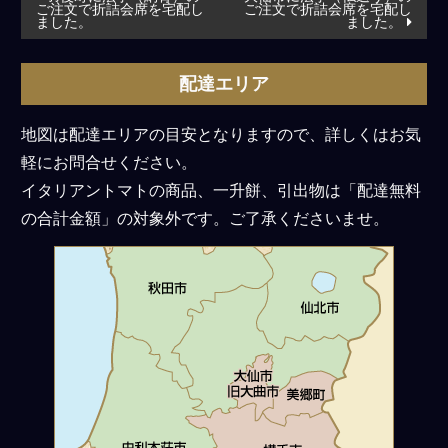
ご注文で折詰会席を宅配し
ご注文で折詰会席を宅配し
稿
ました。
ました。
ナ
ビ
配達エリア
ゲ
ー
地図は配達エリアの目安となりますので、詳しくはお気
シ
軽にお問合せください。
ョ
イタリアントマトの商品、一升餅、引出物は「配達無料
ン
の合計金額」の対象外です。ご了承くださいませ。