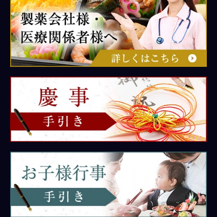
慶
事
手
引
き
お
子
様
行
事
手
引