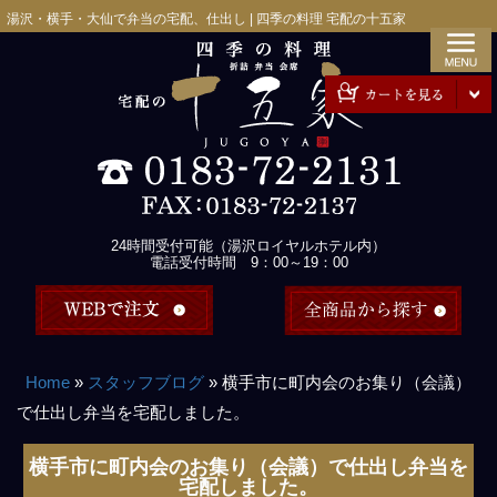
コ
湯沢・横手・大仙で弁当の宅配、仕出し | 四季の料理 宅配の十五家
ン
テ
ン
ツ
へ
ス
キ
ッ
24時間受付可能（湯沢ロイヤルホテル内）
プ
電話受付時間 9：00～19：00
Home
»
スタッフブログ
»
横手市に町内会のお集り（会議）
で仕出し弁当を宅配しました。
横手市に町内会のお集り（会議）で仕出し弁当を
宅配しました。