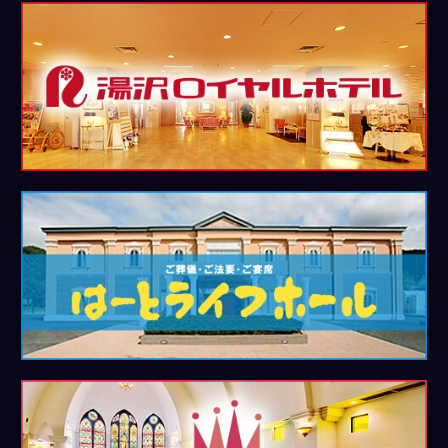
湯
沢
ロ
イ
ヤ
ル
ホ
テ
ル
は
ー
と
ラ
イ
フ
ホ
ー
ル
Royal
Wedding