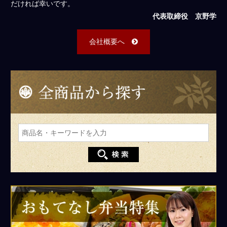
だければ幸いです。
代表取締役 京野学
会社概要へ
全
商
品
か
ら
探
す
bnr-
pharmacy