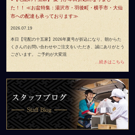
た！！ ≪お盆特集：湯沢市・羽後町・横手市・大仙
市への配達も承っております≫
2026.07.19
本日【宅配の十五家】2026年夏号が折込になり、朝からた
くさんのお問い合わせやご注文をいただき、誠にありがとう
ございます。 ご予約が大変混
…続きはこちら
ス
タ
ッ
フ
ブ
ロ
グ