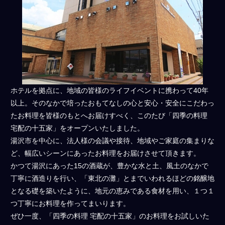
か
せ
く
だ
さ
い。
ホテルを拠点に、地域の皆様のライフイベントに携わって40年
以上。そのなかで培ったおもてなしの心と安心・安全にこだわっ
たお料理を皆様のもとへお届けすべく、このたび「四季の料理
宅配の十五家」をオープンいたしました。
湯沢市を中心に、法人様の会議や接待、地域やご家庭の集まりな
ど、幅広いシーンにあったお料理をお届けさせて頂きます。
かつて湯沢にあった15の酒蔵が、豊かな水と土、風土のなかで
丁寧に酒造りを行い、「東北の灘」とまでいわれるほどの銘醸地
となる礎を築いたように、地元の恵みである食材を用い、１つ１
つ丁寧にお料理を作ってまいります。
ぜひ一度、「四季の料理 宅配の十五家」のお料理をお試しいた