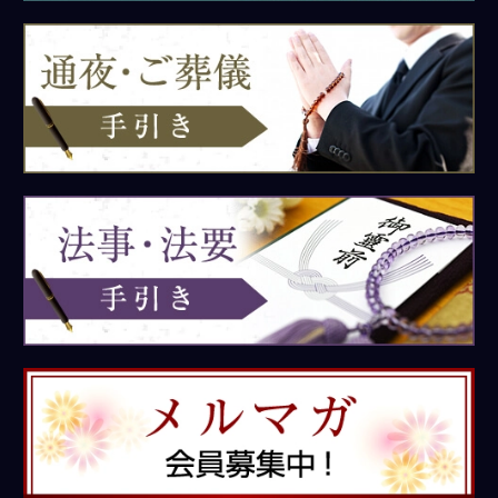
き
通
夜・
ご
葬
儀
手
引
き
法
事・
法
要
手
引
き
メ
ル
マ
ガ
会
員