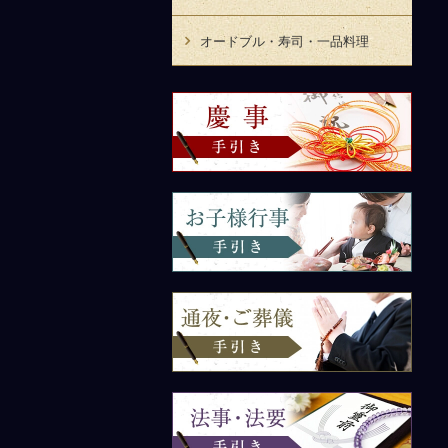
オードブル・寿司・一品料理
慶
事
手
引
き
お
子
様
行
事
手
通
引
夜・
き
ご
葬
儀
手
法
引
事・
き
法