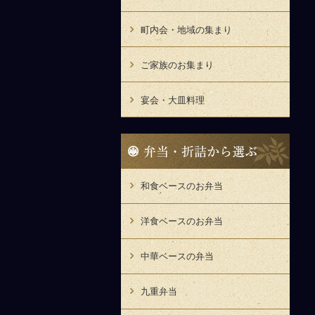
町内会・地域の集まり
ご家族のお集まり
宴会・大皿料理
弁
当・
折
詰
和食ベースのお弁当
か
ら
洋食ベースのお弁当
選
ぶ
中華ベースの弁当
九重弁当