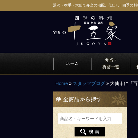
コ
湯沢・横手・大仙で弁当の宅配、仕出し | 四季の料
ン
テ
ン
ツ
へ
ス
キ
のご提案
十五家が選ばれる理由
宅配実績・お客様の声
注文方法・配達エリア
ッ
プ
Home
»
スタッフブログ
»
大仙市に「百
全
商
品
か
ら
探
す