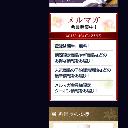
要
手
引
メ
き
ル
マ
ガ
会
員
募
集
中