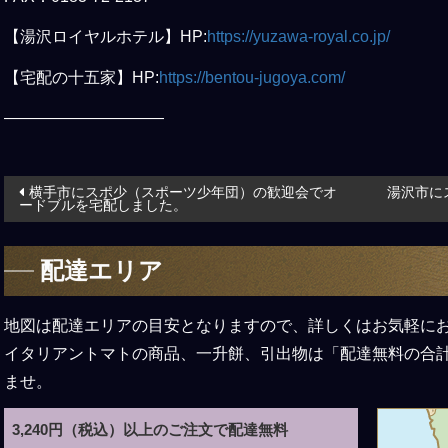
【湯沢ロイヤルホテル】HP:
https://yuzawa-royal.co.jp/
【宅配の十五家】HP:
https://bentou-jugoya.com/
——————————
投
横手市にスポ少（スポーツ少年団）の歓迎会でオ
湯沢市に
ードブルを宅配しました。
稿
ナ
配達エリア
ビ
ゲ
ー
地図は配達エリアの目安となりますので、詳しくはお気軽に
シ
イタリアントマトの商品、一升餅、引出物は「配達無料の合
ョ
ませ。
ン
3,240円（税込）以上のご注文で配達無料