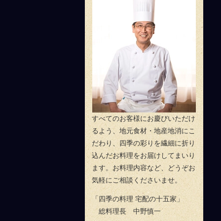
料理長のご挨拶
すべてのお客様にお慶びいただけ
るよう、地元食材・地産地消にこ
だわり、四季の彩りを繊細に折り
込んだお料理をお届けしてまいり
ます。お料理内容など、どうぞお
気軽にご相談くださいませ。
「四季の料理 宅配の十五家」
総料理長 中野慎一