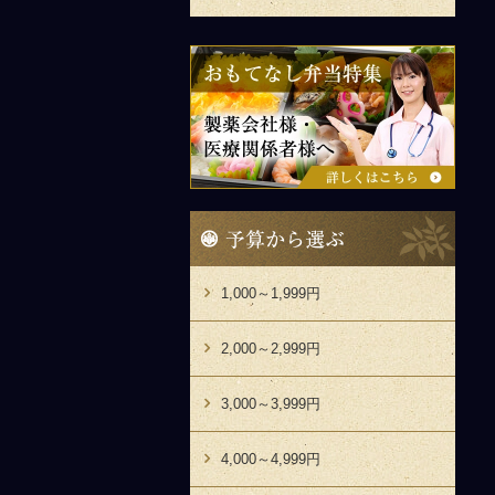
bnr-
pharmacy
予
算
か
ら
1,000～1,999円
選
ぶ
2,000～2,999円
3,000～3,999円
4,000～4,999円