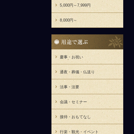
5,000円～7,999円
8,000円～
用
途
で
選
慶事・お祝い
ぶ
通夜・葬儀・仏送り
法事・法要
会議・セミナー
接待・おもてなし
行楽・観光・イベント