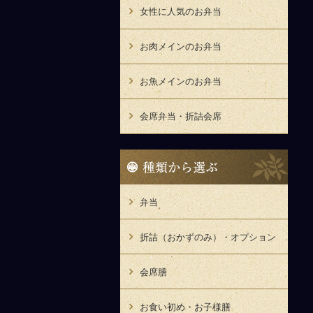
女性に人気のお弁当
お肉メインのお弁当
お魚メインのお弁当
会席弁当・折詰会席
種
類
か
ら
弁当
選
ぶ
折詰（おかずのみ）・オプション
会席膳
お食い初め・お子様膳