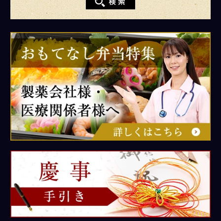
bnr-
pharmacy
慶
事
手
引
き