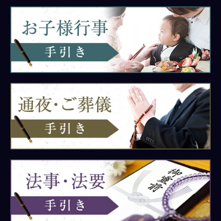
お
子
様
行
事
手
引
き
通
夜・
ご
葬
儀
手
引
き
法
事・
法
要
手
引