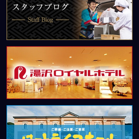
ッ
フ
ブ
ロ
グ
湯
沢
ロ
イ
ヤ
ル
ホ
テ
ル
は
ー
と
ラ
イ
フ