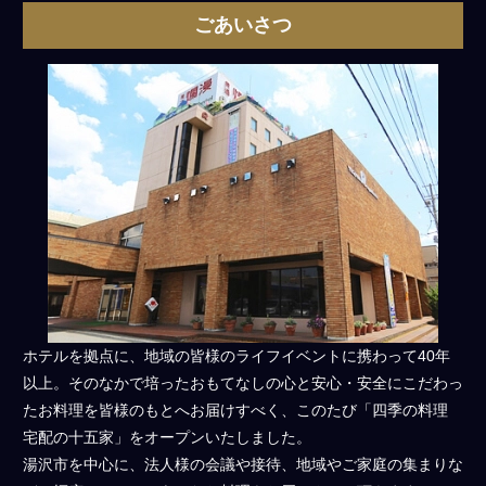
ご
ごあいさつ
意
見
も
お
聞
か
せ
く
だ
さ
い。
ホテルを拠点に、地域の皆様のライフイベントに携わって40年
以上。そのなかで培ったおもてなしの心と安心・安全にこだわっ
たお料理を皆様のもとへお届けすべく、このたび「四季の料理
宅配の十五家」をオープンいたしました。
湯沢市を中心に、法人様の会議や接待、地域やご家庭の集まりな