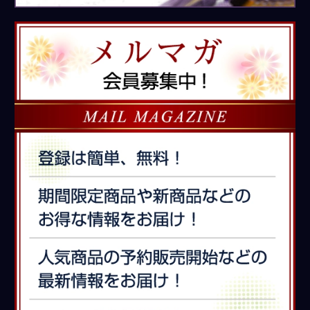
き
メ
ル
マ
ガ
会
員
募
集
中