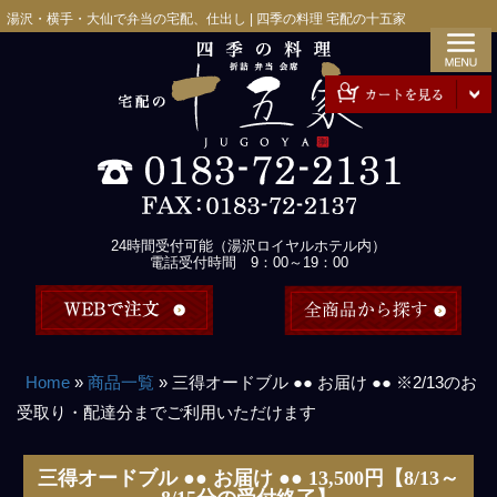
コ
湯沢・横手・大仙で弁当の宅配、仕出し | 四季の料理 宅配の十五家
ン
テ
ン
ツ
へ
ス
キ
ッ
24時間受付可能（湯沢ロイヤルホテル内）
プ
電話受付時間 9：00～19：00
Home
»
商品一覧
»
三得オードブル ●● お届け ●● ※2/13のお
受取り・配達分までご利用いただけます
三得オードブル ●● お届け ●● 13,500円【8/13～