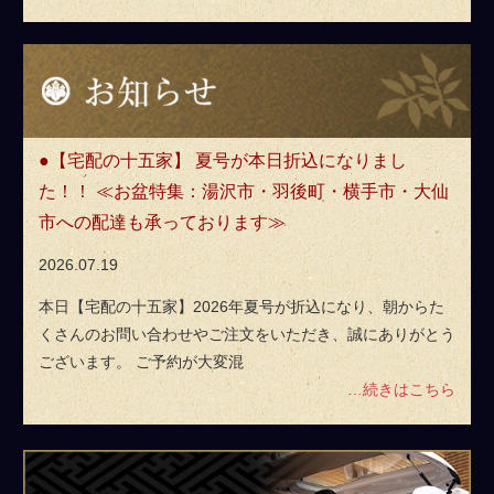
お
知
ら
せ
【宅配の十五家】 夏号が本日折込になりまし
た！！ ≪お盆特集：湯沢市・羽後町・横手市・大仙
市への配達も承っております≫
2026.07.19
本日【宅配の十五家】2026年夏号が折込になり、朝からた
くさんのお問い合わせやご注文をいただき、誠にありがとう
ございます。 ご予約が大変混
…続きはこちら
ス
タ