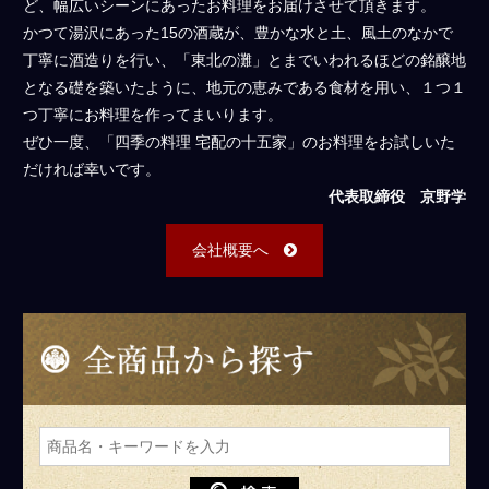
ど、幅広いシーンにあったお料理をお届けさせて頂きます。
かつて湯沢にあった15の酒蔵が、豊かな水と土、風土のなかで
丁寧に酒造りを行い、「東北の灘」とまでいわれるほどの銘醸地
となる礎を築いたように、地元の恵みである食材を用い、１つ１
つ丁寧にお料理を作ってまいります。
ぜひ一度、「四季の料理 宅配の十五家」のお料理をお試しいた
だければ幸いです。
代表取締役 京野学
会社概要へ
全
商
品
か
ら
探
す