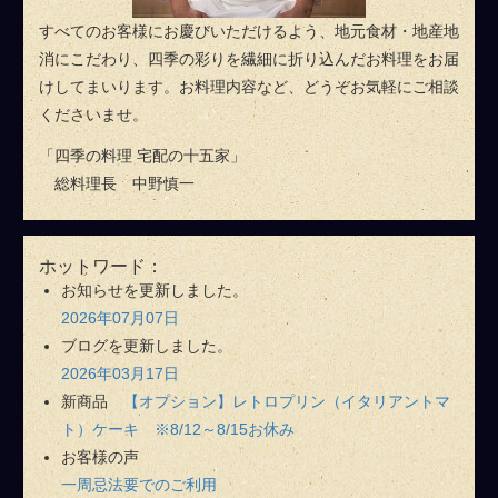
すべてのお客様にお慶びいただけるよう、地元食材・地産地
消にこだわり、四季の彩りを繊細に折り込んだお料理をお届
けしてまいります。お料理内容など、どうぞお気軽にご相談
くださいませ。
「四季の料理 宅配の十五家」
総料理長 中野慎一
ホットワード：
お知らせを更新しました。
2026年07月07日
ブログを更新しました。
2026年03月17日
新商品
【オプション】レトロプリン（イタリアントマ
ト）ケーキ ※8/12～8/15お休み
お客様の声
一周忌法要でのご利用